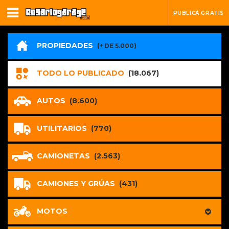
PUBLICÁ GRATIS
PROPIEDADES
(+ DE 5.000)
TODO LO PUBLICADO
(18.067)
AUTOS
(8.600)
UTILITARIOS
(770)
CAMIONETAS
(2.563)
CAMIONES Y GRÚAS
(431)
MOTOS