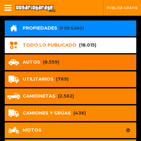
PUBLICÁ GRATIS
PROPIEDADES
(+ DE 5.000)
TODO LO PUBLICADO
(18.015)
AUTOS
(8.559)
UTILITARIOS
(769)
CAMIONETAS
(2.562)
CAMIONES Y GRÚAS
(436)
MOTOS