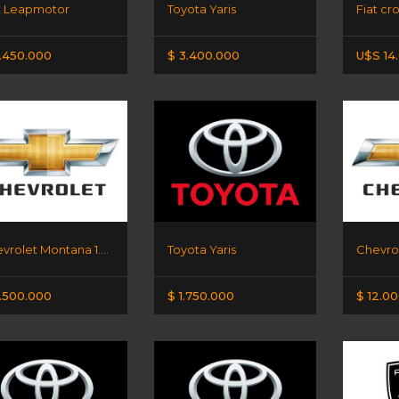
t Leapmotor
Toyota Yaris
Fiat cr
.450.000
$ 3.400.000
U$S 14
Chevrolet Montana 1.2 lt
Toyota Yaris
Chevrol
.500.000
$ 1.750.000
$ 12.0