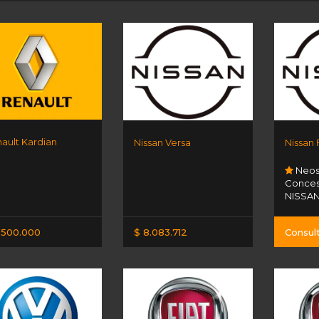
ault Kardian
Nissan Versa
Nissan
Neos
Concesi
NISSA
.500.000
$ 8.083.712
Consul