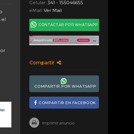
Celular:
341 - 155046655
eMail:
Ver Mail
o
 el
CONTACTAR POR WHATSAPP
or
Compartir
COMPARTIR POR WHATSAPP
COMPARTIR EN FACEBOOK
Imprimir anuncio