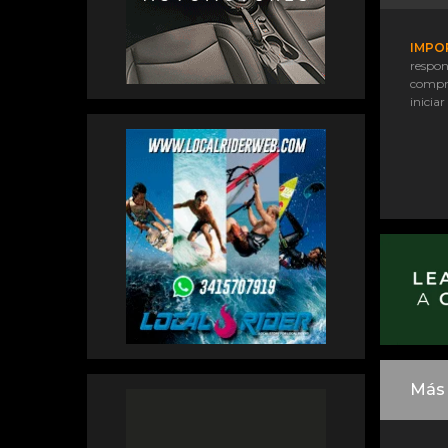
IMPO
respon
compr
iniciar
Más 