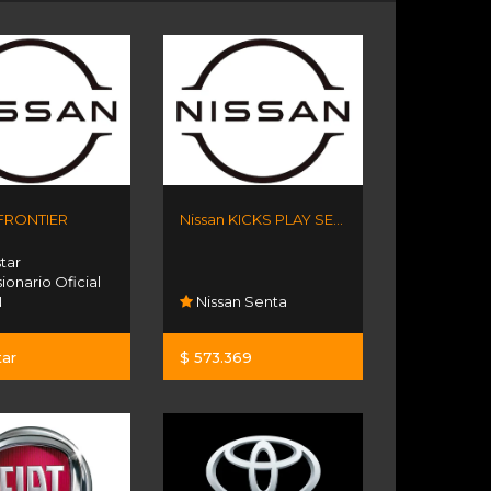
 FRONTIER
Nissan KICKS PLAY SENSE MT
tar
onario Oficial
N
Nissan Senta
tar
$ 573.369