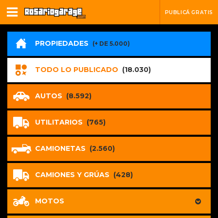
PUBLICÁ GRATIS
PROPIEDADES
(+ DE 5.000)
TODO LO PUBLICADO
(18.030)
AUTOS
(8.592)
UTILITARIOS
(765)
CAMIONETAS
(2.560)
CAMIONES Y GRÚAS
(428)
MOTOS