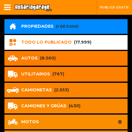
PUBLICÁ GRATIS
PROPIEDADES
(+ DE 5.000)
TODO LO PUBLICADO
(17.999)
AUTOS
(8.560)
UTILITARIOS
(767)
CAMIONETAS
(2.553)
CAMIONES Y GRÚAS
(430)
MOTOS