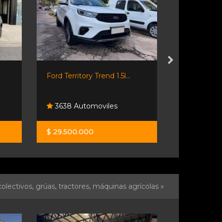
Ford Territory Trend 1.5l...
Riottini Au
3638 Automoviles
Riottini 
$ 29.500.000
$ 11.900.0
olectivos, grúas, tractores, máquinas agrícolas »