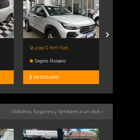
🚀 ¡casi 0 Km! Fiat...
Toyota Corol
Seprio Rosario
Sakura Mo
$ 29.500.000
$ 30.350.0
Utilitarios, furgones y familiares a un click »