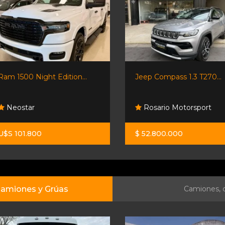
Ram 1500 Night Edition...
Jeep Compass 1.3 T270...
Neostar
Rosario Motorsport
U$S 101.800
$ 52.800.000
amiones y Grúas
Camiones, c