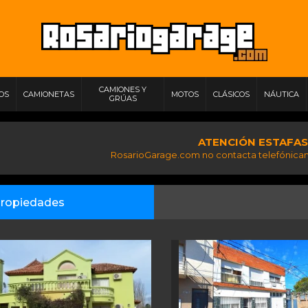
CAMIONES Y
IOS
CAMIONETAS
MOTOS
CLÁSICOS
NÁUTICA
GRÚAS
ATENCIÓN ESTAFAS
RosarioGarage.com no contacta telefónicam
ropiedades