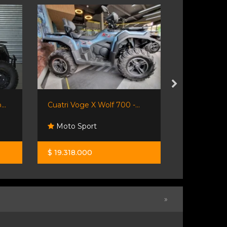
..
Cuatri Voge X Wolf 700 -...
Cuatriciclo
Moto Sport
Resonanc
$ 19.318.000
U$S 11.500
»