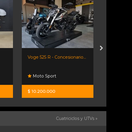
Voge 525 R - Concesionario...
Honda Xr3
Moto Sport
Honda Re
$ 10.200.000
$ 9.450.00
Cuatriciclos y UTVs »