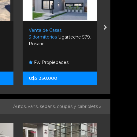
Venta de Casas
Venta de C
3 dormitorios
Ugarteche 579.
3 dormitori
Rosario.
Rosario.
Fw Propiedades
Gargarell
U$S 350.000
U$S 295.0
Autos, vans, sedans, coupés y cabriolets »