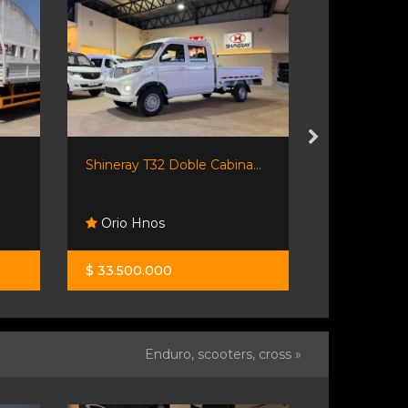
Shineray T32 Doble Cabina...
Jmc N 900 
Orio Hnos
Orio Hno
$ 33.500.000
$ 63.900.0
Enduro, scooters, cross »