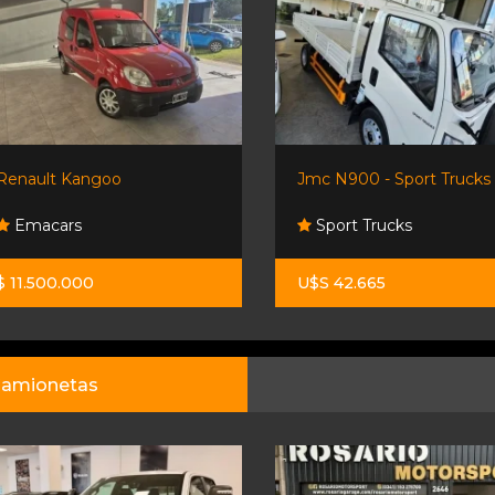
Renault Kangoo
Jmc N900 - Sport Trucks
Emacars
Sport Trucks
$ 11.500.000
U$S 42.665
amionetas