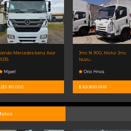
Vendo Mercedes-benz Axor
Jmc N 900, Motor Jmc
2035
Isuzu...
Mijael
Orio Hnos
U$S 80.000
$ 63.900.000
otos