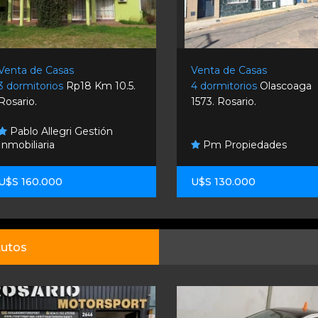
Venta de Casas
Venta de Casas
3 dormitorios
Rp18 Km 10.5.
4 dormitorios
Olascoaga
Rosario.
1573. Rosario.
Pablo Allegri Gestión
Inmobiliaria
Pm Propiedades
U$S 160.000
U$S 130.000
utos