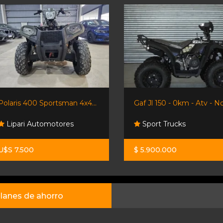
Polaris 400 Sportsman 4x4...
Gaf Jl 150 - 0km - Atv - No.
Lipari Automotores
Sport Trucks
U$S 7.500
$ 5.900.000
lanes de ahorro