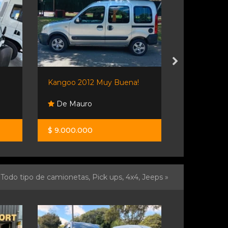
Kangoo 2012 Muy Buena!
Partner Vtv
De Mauro
De Maur
$ 9.000.000
$ 13.500.0
Todo tipo de camionetas, Pick ups, 4x4, Jeeps »