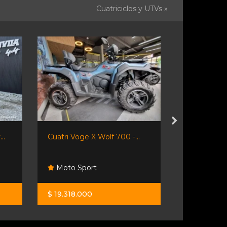
Cuatriciclos y UTVs »
..
Cuatri Voge X Wolf 700 -...
Polaris 850
Moto Sport
Nautisto
$ 19.318.000
U$S 9.000