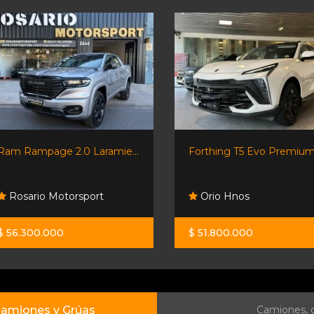
Ram Rampage 2.0 Laramie...
Forthing T5 Evo Premium.
Rosario Motorsport
Orio Hnos
$ 56.300.000
$ 51.800.000
amiones y Grúas
Camiones, c