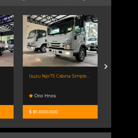
Isuzu Npr75 Cabina Simple...
Domy 1.5 L 
Orio Hnos
Orio Hno
$ 81.000.000
$ 29.000.0