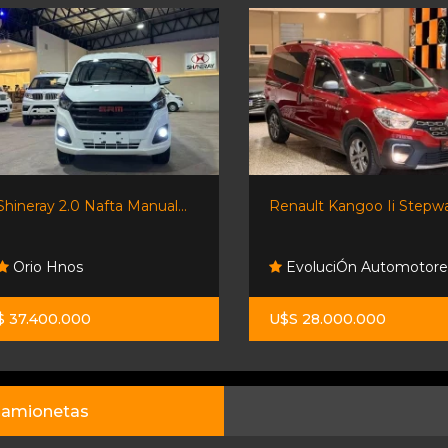
Shineray 2.0 Nafta Manual...
Renault Kangoo Ii Stepw
Orio Hnos
EvoluciÓn Automotore
$ 37.400.000
U$S 28.000.000
amionetas