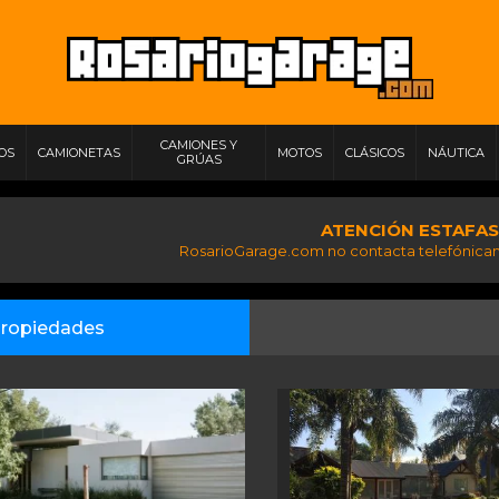
CAMIONES Y
IOS
CAMIONETAS
MOTOS
CLÁSICOS
NÁUTICA
GRÚAS
ATENCIÓN ESTAFAS
RosarioGarage.com no contacta telefónicam
ropiedades