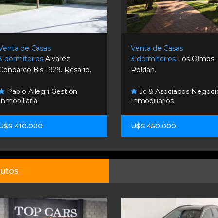
Venta de Casas
Venta de Casas
3 dormitorios
Álvarez
3 dormitorios
Los Olmos.
Condarco Bis 1929. Rosario.
Roldan.
Pablo Allegri Gestión
Jc & Asociados Negoci
Inmobiliaria
Inmobiliarios
U$S 410.000
U$S 450.000
utos