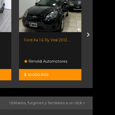
.
Ford Ka 1.6 Fly Viral 2012....
Nissan Kicks
Rimoldi Automotores
Lipari A
$ 10.000.000
$ 26.500.0
Utilitarios, furgones y familiares a un click »