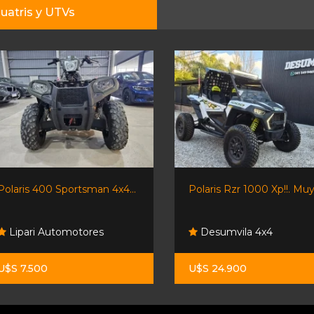
uatris y UTVs
Polaris 400 Sportsman 4x4...
Polaris Rzr 1000 Xp!!. Muy.
Lipari Automotores
Desumvila 4x4
U$S 7.500
U$S 24.900