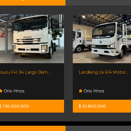
Isuzu Fvr 34 Largo 0km...
Landking Lk 614 Motor...
Orio Hnos
Orio Hnos
$ 136.000.000
$ 61.800.000