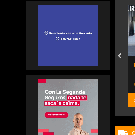
Kia Sportage 2.0 Ex 2wd...
Rosario Motorsport
$ 18.900.000
C