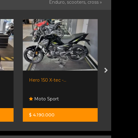
Enduro, scooters, cross »
Hero 150 X-tec -...
Ktm Adven
Moto Sport
Grupo Sp
$ 4.190.000
$ 12.500.0