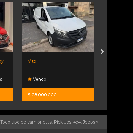
ay
Vito
Kangoo St
s
Vendo
Martin A
$ 28.000.000
$ 28.900.0
Todo tipo de camionetas, Pick ups, 4x4, Jeeps »