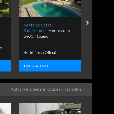
Venta de Casas
Venta de C
3 dormitorios
Montevideo
2 dormitori
3400. Rosario.
Rosario Y S
os
Urbánika Oficial
Carlos In
U$S 430.000
U$S 140.0
Autos, vans, sedans, coupés y cabriolets »