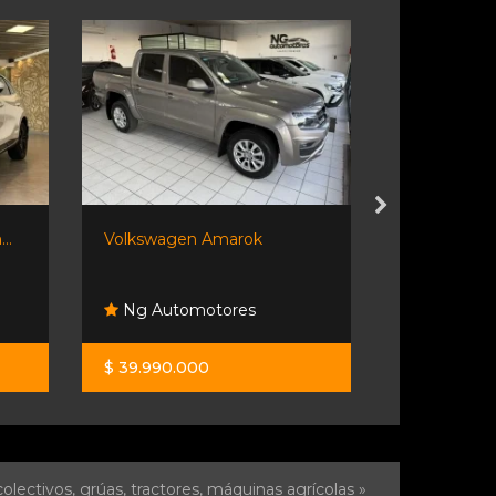
..
Volkswagen Amarok
Jeep Comp
Longitude..
Ng Automotores
Automoto
$ 39.990.000
$ 34.000.0
olectivos, grúas, tractores, máquinas agrícolas »