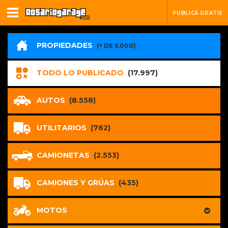
PUBLICÁ GRATIS
PROPIEDADES
(+ DE 5.000)
TODO LO PUBLICADO
(17.997)
AUTOS
(8.558)
UTILITARIOS
(762)
CAMIONETAS
(2.553)
CAMIONES Y GRÚAS
(435)
MOTOS