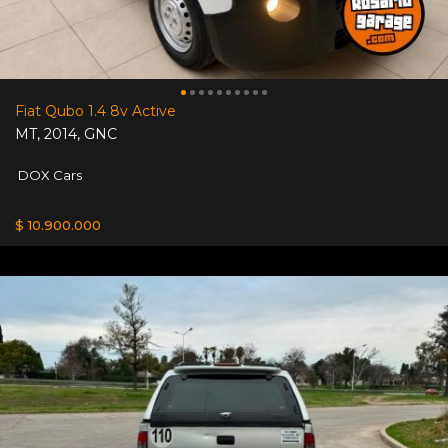
Fiat Qubo 1.4 8v Active
MT
,
2014
,
GNC
DOX Cars
$ 10.900.000