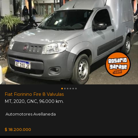
Fiat Fiorinino Fire 8 Valvulas
MT
,
2020
,
GNC
,
96.000 km.
Automotores Avellaneda
$ 18.200.000