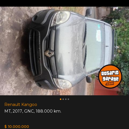
Renault Kangoo
MT
,
2017
,
GNC
,
188.000 km.
$ 10.000.000