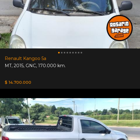
Renault Kangoo 5a
MT
,
2015
,
GNC
,
170.000 km.
$ 14.700.000