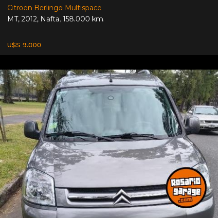
Citroen Berlingo Multispace
MT
,
2012
,
Nafta
,
158.000 km.
U$S 9.000