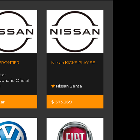
 FRONTIER
Nissan KICKS PLAY SENSE MT
tar
onario Oficial
N
Nissan Senta
tar
$ 573.369