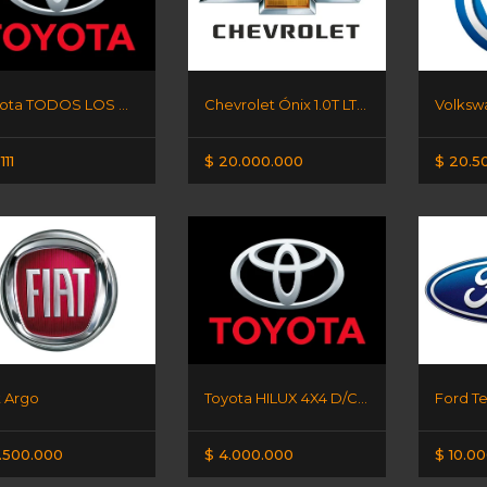
Toyota TODOS LOS MODELOS
Chevrolet Ónix 1.0T LT - ADJUDICADO
111
$ 20.000.000
$ 20.5
t Argo
Toyota HILUX 4X4 D/C DX
.500.000
$ 4.000.000
$ 10.0