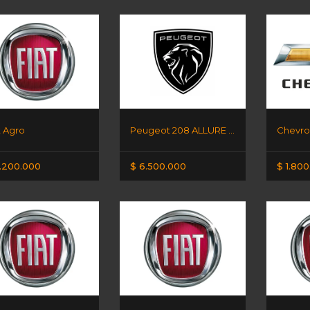
t Agro
Peugeot 208 ALLURE AM25
Chevro
.200.000
$ 6.500.000
$ 1.80