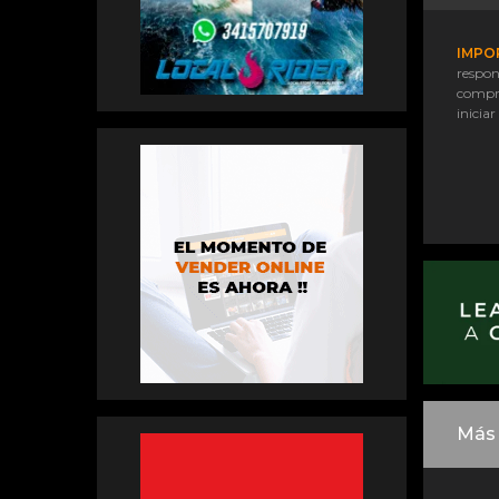
IMPO
respon
compr
iniciar
Más 