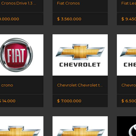
Fiat Cronos Drive 1.3 GSE
Fiat Cronos
Fiat L
8.000.000
$ 3.560.000
$ 9.45
t crono
Chevrolet Chevrolet tracker AT
 14.000
$ 7.000.000
$ 6.50