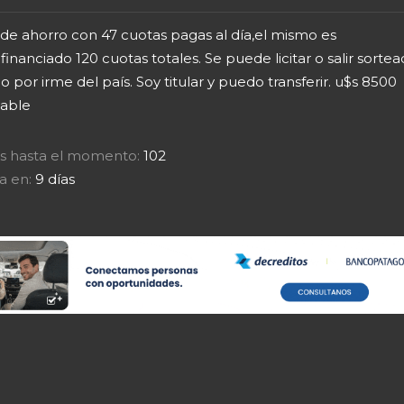
 de ahorro con 47 cuotas pagas al día,el mismo es
inanciado 120 cuotas totales. Se puede licitar o salir sortea
 por irme del país. Soy titular y puedo transferir. u$s 8500
lable
tas hasta el momento:
102
a en:
9 días