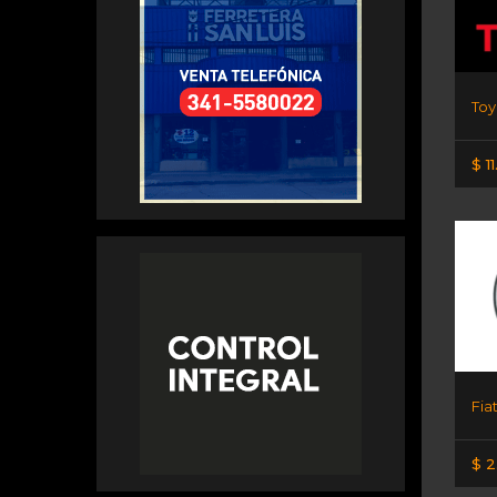
$ 11.
Fia
$ 2