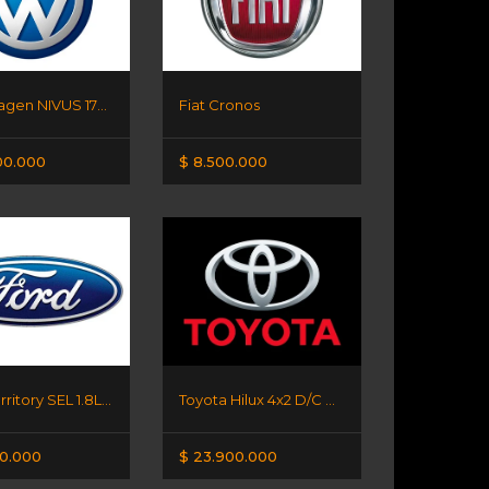
Volkswagen NIVUS 170 TSI MT
Fiat Cronos
00.000
$ 8.500.000
Ford Territory SEL 1.8L AT
Toyota Hilux 4x2 D/C DX 2.4 TDI
00.000
$ 23.900.000