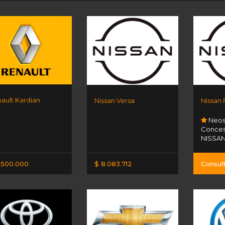
ault Kardian
Nissan Versa
Nissan
Neos
Concesi
NISSA
.500.000
$ 8.083.712
Consul