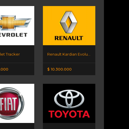
let Tracker
Renault Kardian Evolution 1.6 MY2
0.000
$ 10.300.000