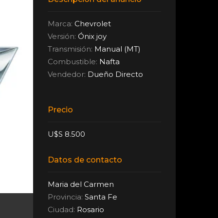
Marca:
Chevrolet
Versión:
Ónix joy
Transmisión:
Manual (MT)
Combustible:
Nafta
Vendedor:
Dueño Directo
Precio
U$S 8.500
Datos de contacto
Maria del Carmen
Provincia:
Santa Fe
Ciudad:
Rosario