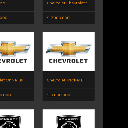
ono
Chevrolet Chevrolet tracker AT
.000
$ 7.000.000
et Onix Plus
Chevrolet Tracker LT
00.000
$ 8.800.000