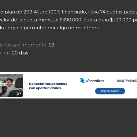
o plan de 208 Allure 100% financiado, lleva 74 cuotas paga
Valor de la cuota mensual $390.000, cuota pura $330.000 pe
o llegar a permutar por algo de mi interes.
tas hasta el momento:
68
a en:
20 días