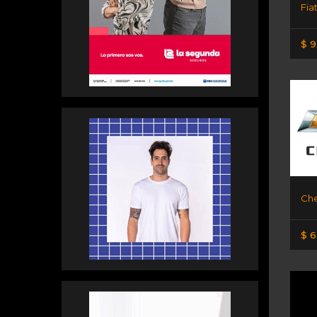
Fia
$ 9
$ 6