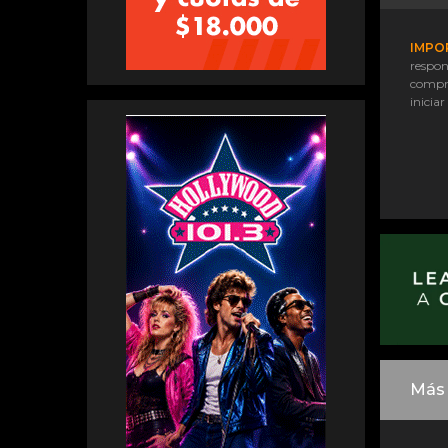
IMPO
respon
compr
iniciar
Más 