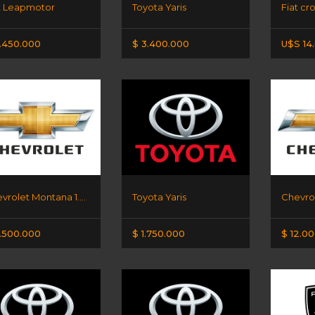
t Leapmotor
Toyota Yaris
Fiat cr
.450.000
$ 3.400.000
U$S 14
Chevrolet Montana 1.2 lt
Toyota Yaris
Chevrol
.500.000
$ 1.750.000
$ 12.0