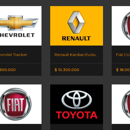
vrolet Tracker
Renault Kardian Evolution 1.6 MY2
.800.000
$ 10.300.000
$ 18.0