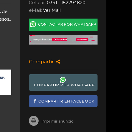
Celular:
0341 - 152294820
eMail:
Ver Mail
s de
sos..
CONTACTAR POR WHATSAPP
Compartir
COMPARTIR POR WHATSAPP
COMPARTIR EN FACEBOOK
Imprimir anuncio