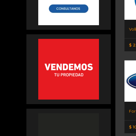
$ 2
$ 1