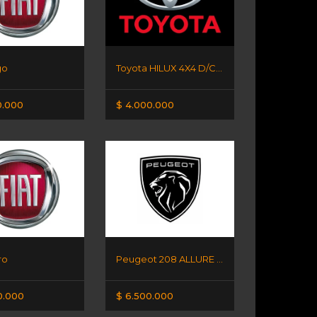
go
Toyota HILUX 4X4 D/C DX
0.000
$ 4.000.000
ro
Peugeot 208 ALLURE AM25
0.000
$ 6.500.000