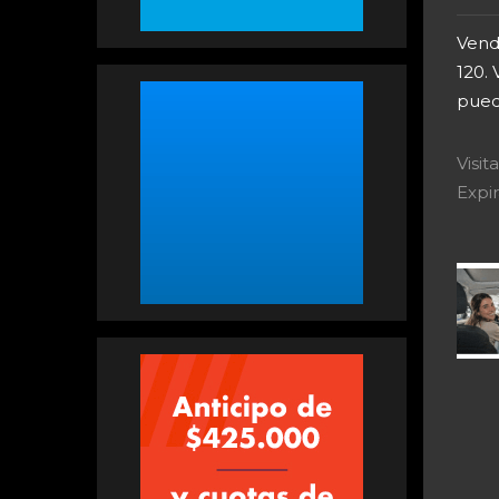
Vend
120. 
pued
Visi
Expir