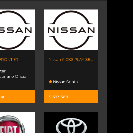
 FRONTIER
Nissan KICKS PLAY SENSE MT
tar
onario Oficial
N
Nissan Senta
tar
$ 573.369