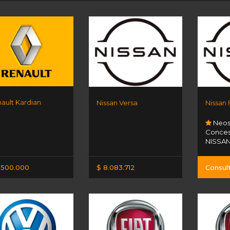
ault Kardian
Nissan Versa
Nissan
Neos
Concesi
NISSA
.500.000
$ 8.083.712
Consul