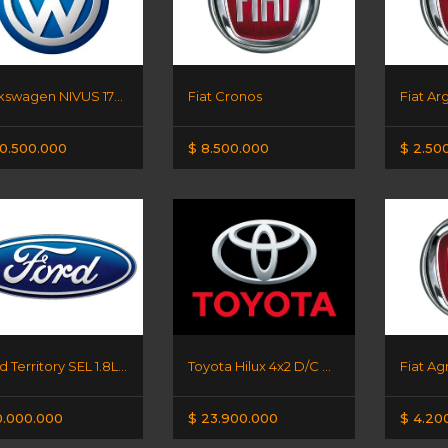
Volkswagen NIVUS 170 TSI MT
Fiat Cronos
Fiat Ar
0.500.000
$ 8.500.000
$ 2.50
Ford Territory SEL 1.8L AT
Toyota Hilux 4x2 D/C DX 2.4 TDI
Fiat Ag
0.000.000
$ 23.900.000
$ 4.20