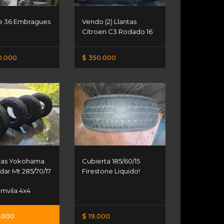
e 36 Embragues
Vendo (2) Llantas
n
Citroen C3 Rodado 16
0.000
$ 350.000
tas Yokohama
Cubierta 185/60/15
ar Mt 285/70/17
Firestone Liquido!
mvila 4x4
0.000
$ 19.000