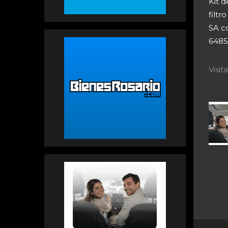
Kit d
filt
SA c
6485
Visi