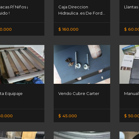
acas P/ Niños ¡
Caja Direccion
Llantas
uido !
Hidraulica .es De Ford...
0.000
$ 160.000
$ 60.0
ta Equipaje
Vendo Cubre Carter
Manual
50.000
$ 45.000
$ 50.0