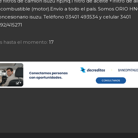
e filtros de camión isuzu np/nq.1 filtro de aceite +1filtro de ai
ro combustible (motor).Envío a todo el país. Somos ORIO H
oncesionario isuzu. Teléfono 03401 493534 y celular 3401
92/415271
tas hasta el momento:
17