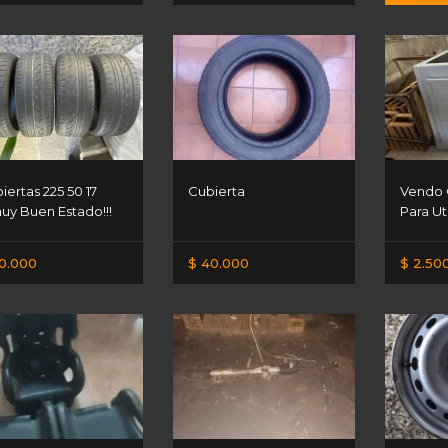
iertas 225 50 17
Cubierta
Vendo 
uy Buen Estado!!!
Para Ut
0.000
$ 40.000
$ 2.50