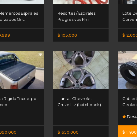
lementos Espirales
Resortes / Espirales
Lote D
orzados Gnc
Progresivos Rm
Corve
9.999
$ 105.000
$ 2.00
a Rigida Tricuerpo
Llantas Chevrolet
Cubier
cco
Cruze Ltz (hatchback)...
Geoland
Desu
.090.000
$ 650.000
$ 1.40