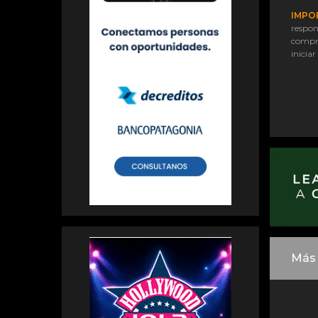
IMPO
respon
compr
iniciar
Más 