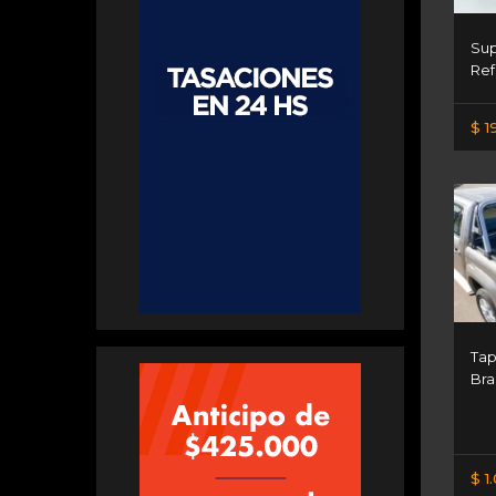
Sup
Ref
$ 1
Tap
Bra
$ 1