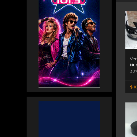
Ven
Nu
30
$ 1