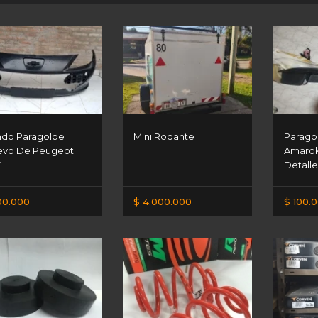
do Paragolpe
Mini Rodante
Parago
evo De Peugeot
Amaro
7
Detalle
00.000
$ 4.000.000
$ 100.