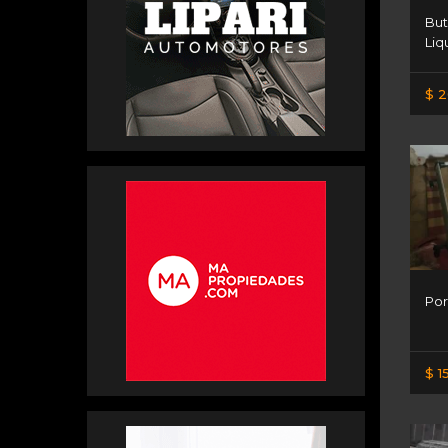
But
Liq
$ 2
Por
$ 1