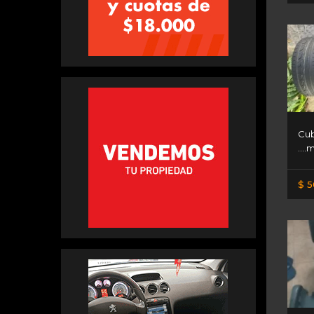
Cub
….m
$ 5