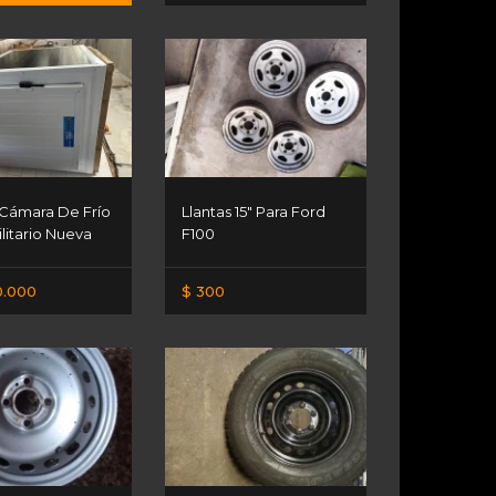
Cámara De Frío
Llantas 15" Para Ford
ilitario Nueva
F100
0.000
$ 300