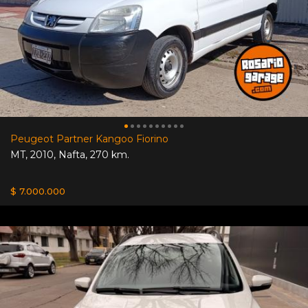
Peugeot Partner Kangoo Fiorino
MT
,
2010
,
Nafta
,
270 km.
$ 7.000.000