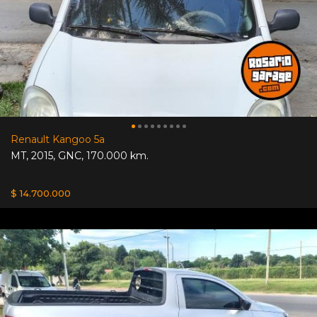
Renault Kangoo 5a
MT
,
2015
,
GNC
,
170.000 km.
$ 14.700.000