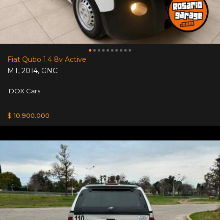
Fiat Qubo 1.4 8v Active
MT
,
2014
,
GNC
DOX Cars
$ 10.900.000