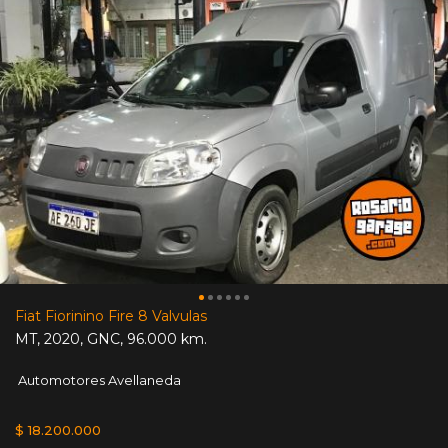
Fiat Fiorinino Fire 8 Valvulas
MT
,
2020
,
GNC
,
96.000 km.
Automotores Avellaneda
$ 18.200.000