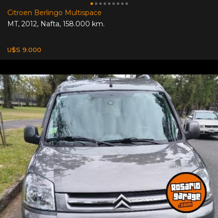
Citroen Berlingo Multispace
MT
,
2012
,
Nafta
,
158.000 km.
U$S 9.000