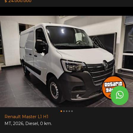
$ 24.000.000
Renault Master L1 H1
MT
,
2026
,
Diesel
,
0 km.