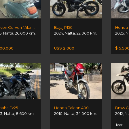
Corven Corven Milano 150
Bajaj P150
Honda X
6
,
Nafta
,
26.000 km.
2024
,
Nafta
,
22.000 km.
2025
,
N
00.000
U$S 2.000
$ 5.50
aha Fz25
Honda Falcon 400
Bmw G
3
,
Nafta
,
8.600 km.
2010
,
Nafta
,
34.000 km.
2012
,
Na
Ivan