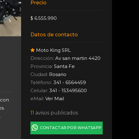
Precio
$ 6.555.990
Datos de contacto
Moto King SRL
Dirección:
Av san martin 4420
Provincia:
Santa Fe
Ciudad:
Rosario
Teléfono:
341 - 6564459
Celular:
341 - 153495600
eMail:
Ver Mail
 con
s.
11
avisos publicados
.
CONTACTAR POR WHATSAPP