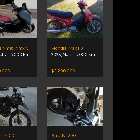
Yamaha Nmax Nmx Connect
Mondial Max 110
afta
,
15.000 km.
2023
,
Nafta
,
3.000 km.
0.000
$ 1.200.000
 Smx200
Bajaj Ns 200