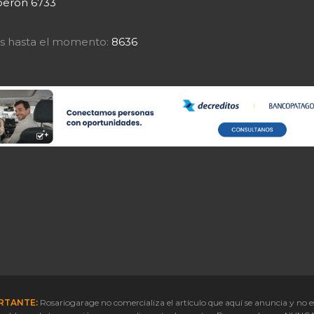
peron 6733
tas hasta el momento:
8636
RTANTE:
Rosariogarage no comercializa el artículo que aquí se anuncia y no e